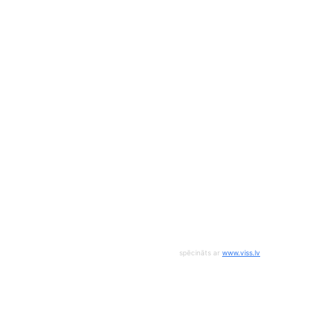
spēcināts ar
www.viss.lv