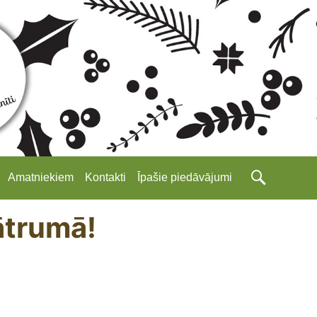
Amatniekiem
Kontakti
Īpašie piedāvājumi
ātrumā!