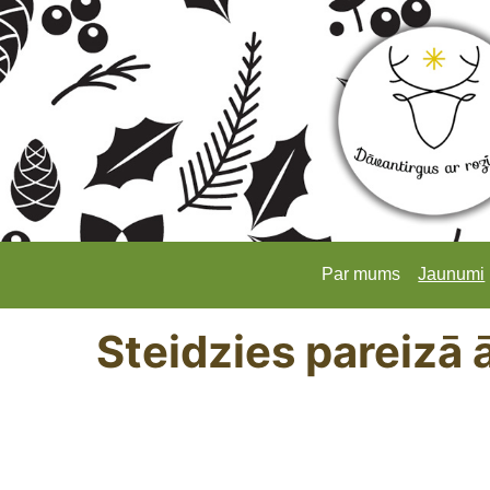
Par mums
Jaunumi
Steidzies pareizā 