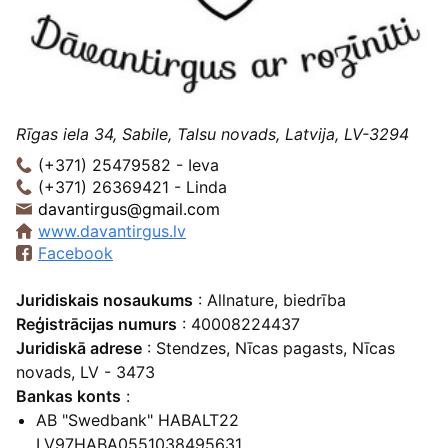
Rīgas iela 34, Sabile, Talsu novads, Latvija, LV-3294
(+371) 25479582 - Ieva
(+371) 26369421 - Linda
davantirgus@gmail.com
www.davantirgus.lv
Facebook
Juridiskais nosaukums
: Allnature, biedrība
Reģistrācijas numurs
: 40008224437
Juridiskā adrese
: Stendzes, Nīcas pagasts, Nīcas
novads, LV - 3473
Bankas konts
:
AB "Swedbank" HABALT22
LV97HABA0551038495631