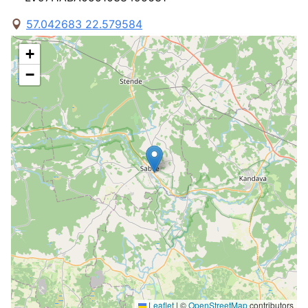
57.042683 22.579584
+
−
Leaflet
|
©
OpenStreetMap
contributors