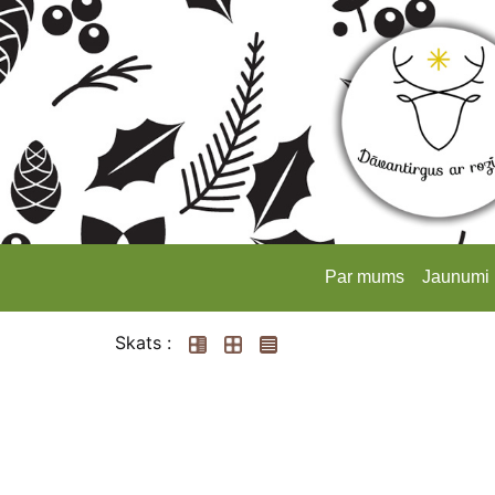
Par mums
Jaunumi
Skats :