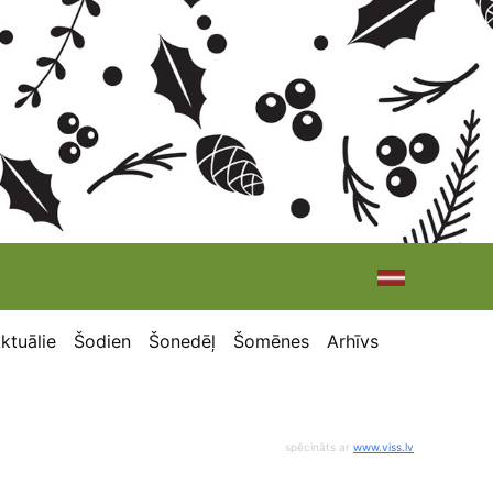
ktuālie
Šodien
Šonedēļ
Šomēnes
Arhīvs
spēcināts ar
www.viss.lv