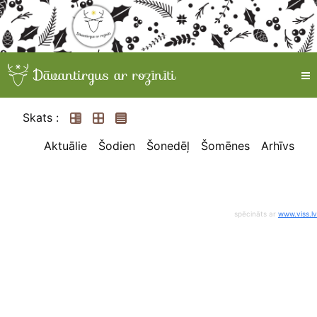
Skats :
Aktuālie
Šodien
Šonedēļ
Šomēnes
Arhīvs
spēcināts ar
www.viss.lv