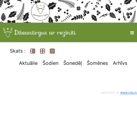
Skats :
Aktuālie
Šodien
Šonedēļ
Šomēnes
Arhīvs
spēcināts ar
www.viss.lv