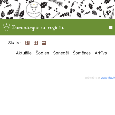
Skats :
Aktuālie
Šodien
Šonedēļ
Šomēnes
Arhīvs
spēcināts ar
www.viss.lv