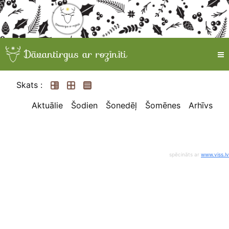
Skats :
Aktuālie
Šodien
Šonedēļ
Šomēnes
Arhīvs
spēcināts ar
www.viss.lv