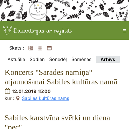
Skats :
Aktuālie
Šodien
Šonedēļ
Šomēnes
Arhīvs
Koncerts "Sarades namiņa"
atjaunošanai Sabiles kultūras namā
12.01.2019 15:00
kur :
Sabiles kultūras nams
Sabiles karstvīna svētki un diena
"pēc"