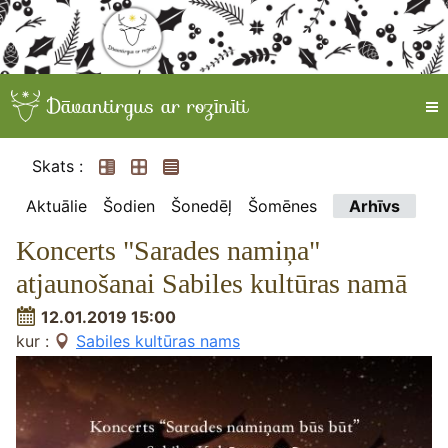
Skats :
Aktuālie
Šodien
Šonedēļ
Šomēnes
Arhīvs
Koncerts "Sarades namiņa"
atjaunošanai Sabiles kultūras namā
12.01.2019 15:00
kur :
Sabiles kultūras nams