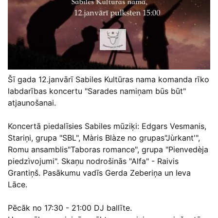
Šī gada 12.janvārī Sabiles Kultūras nama komanda rīko
labdarības koncertu "Sarades namiņam būs būt"
atjaunošanai.
Koncertā piedalīsies Sabiles mūziķi: Edgars Vesmanis,
Stariņi, grupa "SBL", Màris Blàze no grupas"Jùrkant'",
Romu ansamblis"Taboras romance", grupa "Pienvedèja
piedzìvojumi". Skaņu nodrošinās "Alfa" - Raivis
Grantiņš. Pasākumu vadīs Gerda Zeberiņa un Ieva
Lāce.
Pēcāk no 17:30 - 21:00 DJ ballīte.