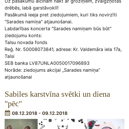
Uz pasākumu aicinām nākt ar groziņiem, zvaigžņotās
drēbēs, labā garstāvoklī!
Pasākumā ieeja pret ziedojumiem, kuri tiks novirzīti
"Sarades namiņa" atjaunošanai.
Labdarības koncerta "Sarades namiņam būs būt"
ziedojumu konts:
Talsu novada fonds
Reģ. Nr. 50008073841, adrese: Kr. Valdemāra iela 17a,
Talsi
SEB banka LV87UNLA0050017096893
Norāde: ziedojums akcijai „Sarades namiņa”
atjaunošanai
Sabiles karstvīna svētki un diena
"pēc"
08.12.2018 - 09.12.2018