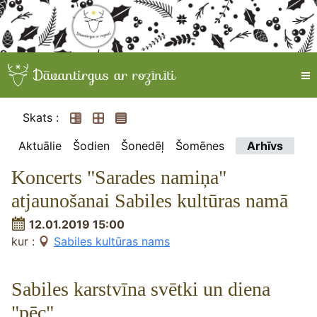
Skats :
Aktuālie
Šodien
Šonedēļ
Šomēnes
Arhīvs
Koncerts "Sarades namiņa"
atjaunošanai Sabiles kultūras namā
12.01.2019 15:00
kur :
Sabiles kultūras nams
Sabiles karstvīna svētki un diena
"pēc"